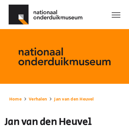
Ga
naar
inhoud
Home
Verhalen
Jan van den Heuvel
Jan van den Heuvel