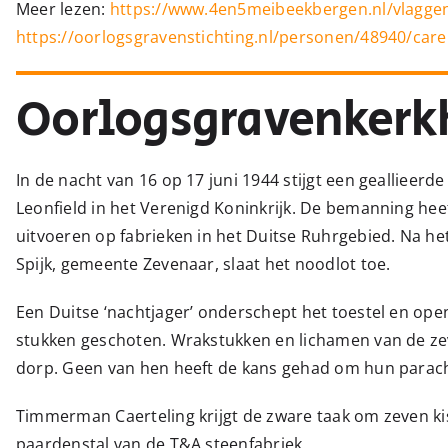
Meer lezen:
https://www.4en5meibeekbergen.nl/vlaggen
https://oorlogsgravenstichting.nl/personen/48940/care
Oorlogsgravenkerk
In de nacht van 16 op 17 juni 1944 stijgt een geallie
Leonfield in het Verenigd Koninkrijk. De bemanning he
uitvoeren op fabrieken in het Duitse Ruhrgebied. Na he
Spijk, gemeente Zevenaar, slaat het noodlot toe.
Een Duitse ‘nachtjager’ onderschept het toestel en op
stukken geschoten. Wrakstukken en lichamen van de z
dorp. Geen van hen heeft de kans gehad om hun parach
Timmerman Caerteling krijgt de zware taak om zeven k
paardenstal van de T&A steenfabriek.