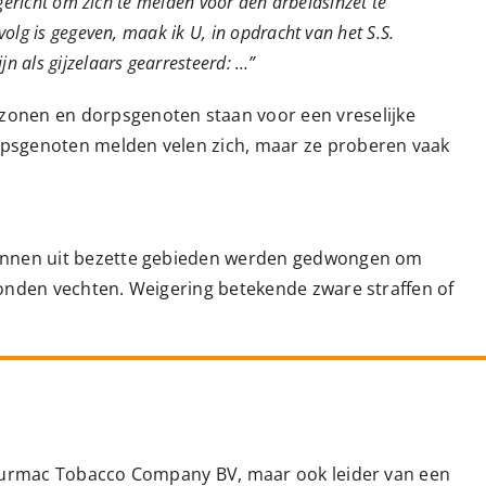
gericht om zich te melden voor den arbeidsinzet te
olg is gegeven, maak ik U, in opdracht van het S.S.
 als gijzelaars gearresteerd: …”
nen en dorpsgenoten staan voor een vreselijke
rpsgenoten melden velen zich, maar ze proberen vaak
mannen uit bezette gebieden werden gedwongen om
konden vechten. Weigering betekende zware straffen of
e Turmac Tobacco Company BV, maar ook leider van een