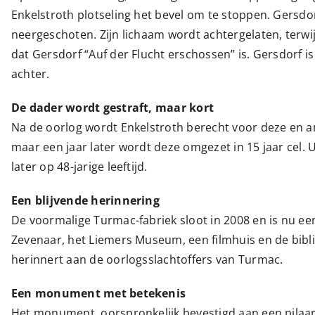
Enkelstroth plotseling het bevel om te stoppen. Gersdo
neergeschoten. Zijn lichaam wordt achtergelaten, terwi
dat Gersdorf “Auf der Flucht erschossen” is. Gersdorf i
achter.
De dader wordt gestraft, maar kort
Na de oorlog wordt Enkelstroth berecht voor deze en an
maar een jaar later wordt deze omgezet in 15 jaar cel. Uite
later op 48-jarige leeftijd.
Een blijvende herinnering
De voormalige Turmac-fabriek sloot in 2008 en is nu ee
Zevenaar, het Liemers Museum, een filmhuis en de bibli
herinnert aan de oorlogsslachtoffers van Turmac.
Een monument met betekenis
Het monument, oorspronkelijk bevestigd aan een pilaar i