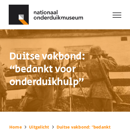
Ga
naar
inhoud
Duitse vakbond:
“bedankt voor
onderduikhulp”
Home
Uitgelicht
Duitse vakbond: “bedankt