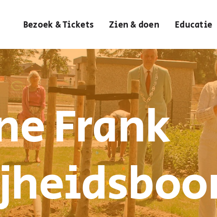
Bezoek & Tickets
Zien & doen
Educatie
ne Frank
ijheidsbo