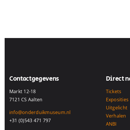
Contactgegevens
Direct n
Markt 12-18
Tickets
7121 CS Aalten
Exposities
Uitgelicht
info@onderduikmuseum.nl
Verhalen
+31 (0)543 471 797
ANBI