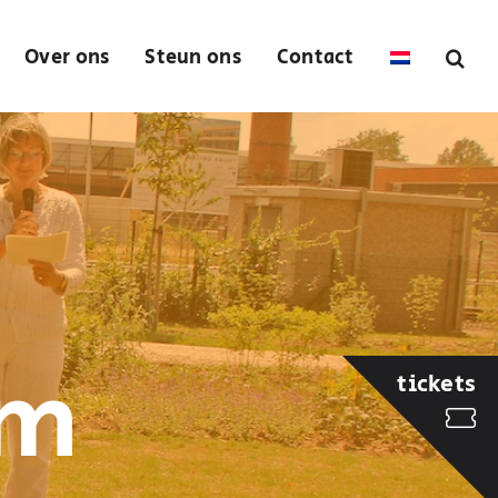
Over ons
Steun ons
Contact
om
tickets