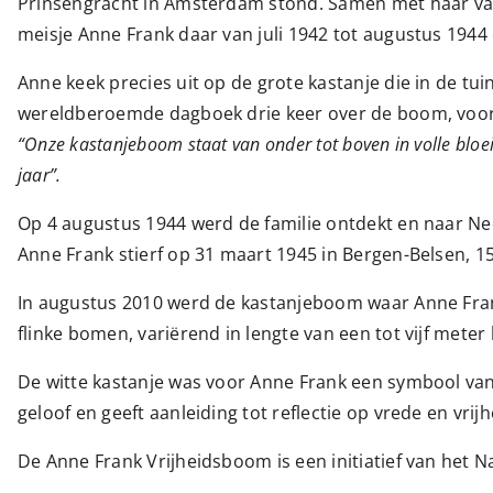
Prinsengracht in Amsterdam stond. Samen met haar vad
meisje Anne Frank daar van juli 1942 tot augustus 194
Anne keek precies uit op de grote kastanje die in de tui
wereldberoemde dagboek drie keer over de boom, voor 
“Onze kastanjeboom staat van onder tot boven in volle bloei
jaar”.
Op 4 augustus 1944 werd de familie ontdekt en naar Ne
Anne Frank stierf op 31 maart 1945 in Bergen-Belsen, 15
In augustus 2010 werd de kastanjeboom waar Anne Frank 
flinke bomen, variërend in lengte van een tot vijf meter
De witte kastanje was voor Anne Frank een symbool va
geloof en geeft aanleiding tot reflectie op vrede en vrijh
De Anne Frank Vrijheidsboom is een initiatief van het