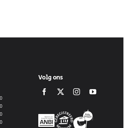
Volg ons
00
00
00
00