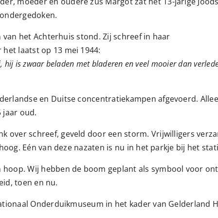
er, moeder en oudere zus Margot zat het 13-jarige Jood
4 ondergedoken.
n van het Achterhuis stond. Zij schreef in haar
het laatst op 13 mei 1944:
, hij is zwaar beladen met bladeren en veel mooier dan verled
derlandse en Duitse concentratiekampen afgevoerd. Allee
 jaar oud.
over schreef, geveld door een storm. Vrijwilligers verzam
 hoog. Eén van deze nazaten is nu in het parkje bij het stat
n hoop. Wij hebben de boom geplant als symbool voor on
eid, toen en nu.
 Nationaal Onderduikmuseum in het kader van Gelderland H