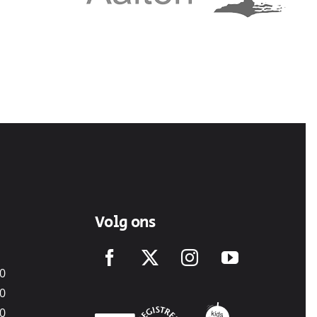
Volg ons
00
00
00