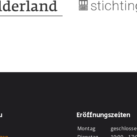
u
Eröffnungszeiten
Montag
geschloss
ngen
Dienstag
10:00 – 17: