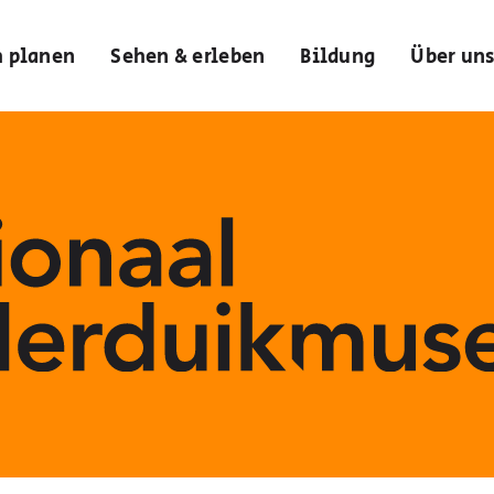
h planen
Sehen & erleben
Bildung
Über un