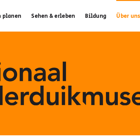
h planen
Sehen & erleben
Bildung
Über un