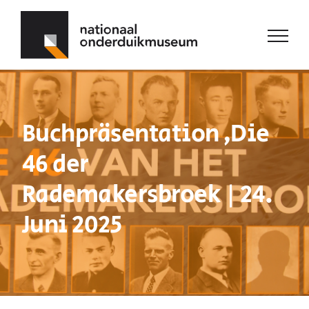
Zum
Inhalt
springen
Buchpräsentation ‚Die
46 der
Rademakersbroek | 24.
Juni 2025